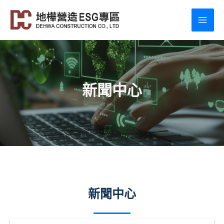
跳
至
MAI
主
ME
要
內
容
新聞中心
新聞中心